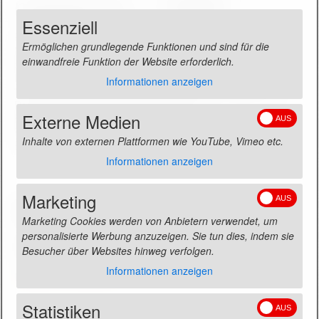
ngsgesetz – VSBG
Verbraucherstreitbeilegungsgesetz – VSBG
f
Essenziell
n
Kontakt
Für Streitigkeiten zwischen Rechtsanwälten und ihren
e
Ermöglichen grundlegende Funktionen und sind für die
Impressum/Pflichtangaben
Mandanten besteht auf Antrag die Möglichkeit der
n
einwandfreie Funktion der Website erforderlich.
außergerichtlichen Streitschlichtung bei der
(
Rechtsanwaltskammer Karlsruhe (gemäß § 73 Abs. 2 Nr. 3
o
Die Kanzlei
Informationen anzeigen
i.V.m. § 73 Abs. 5 BRAO) oder bei der Schlichtungsstelle der
p
Rechtsanwaltschaft (§ 191f BRAO) bei der
e
Tätigkeitsschwerpunkte
Externe Medien
Bundesrechtsanwaltskammer, im Internet zu finden über die
n
Homepage der Bundesrechtsanwaltskammer (
www.brak.de
),
i
Onlineberatung
Inhalte von externen Plattformen wie YouTube, Vimeo etc.
E-Mail: schlichtungsstelle@brak.de.
m
a
Informationen anzeigen
Onlineseminare
g
e
Marketing
Datenschutzerklärung
Bitte lesen Sie die
i
n
Marketing Cookies werden von Anbietern verwendet, um
allgemeine Informationen
l
Datenschutzerklärung
personalisierte Werbung anzuzeigen. Sie tun dies, indem sie
i
Besucher über Websites hinweg verfolgen.
g
h
Informationen anzeigen
Datenschutzerklärung
t
b
Statistiken
o