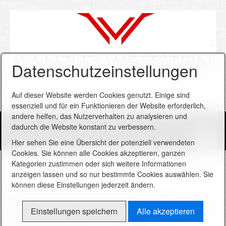
Datenschutzeinstellungen
B
i
Auf dieser Website werden Cookies genutzt. Einige sind
l
essenziell und für ein Funktionieren der Website erforderlich,
d
andere helfen, das Nutzerverhalten zu analysieren und
i
dadurch die Website konstant zu verbessern.
n
L
Hier sehen Sie eine Übersicht der potenziell verwendeten
i
Cookies. Sie können alle Cookies akzeptieren, ganzen
g
Kategorien zustimmen oder sich weitere Informationen
h
Startseite
Verbraucherstreitbeilegungsgesetz – VSBG
anzeigen lassen und so nur bestimmte Cookies auswählen. Sie
t
Startseite
können diese Einstellungen jederzeit ändern.
b
o
Verbraucherstreitbeilegu
Nutzungsbedingungen
x
Einstellungen speichern
Alle akzeptieren
Online Streitbeilegung
ö
f